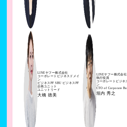
LINEヤフー株式会社
LINEヤフー株式会社
コーポレートビジネスドメイ
執行役員
ン
コーポレートビジネ
ビジネスPF SBU ビジネスPF
ン
企画ユニット
CTO of Corporate Bu
ユニットリード
垣内 秀之
大橋 徳美