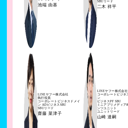
SBUリード
池端 由基
二木 祥平
LINEヤフー株式会社
LINEヤフー株式会社
コーポレートビジネ
執行役員
ン
コーポレートビジネスドメイ
ビジネスPF SBU
ン ADビジネスSBU
ミニアプリメディア
SBUリード
ンツユニット
ユニットリード
齋藤 菜津子
山崎 達嗣