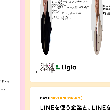
ジュピターショップチャンネ
ル株式会社
株式会社
EC本部 Eコマース部 eCRMグ
代表
ループ
柴田
LINE・アプリチーム長
相澤 将吾
氏
スドメイ
&コンテ
DAY
1
SILVER SESSION 2
LINEを使う企業と、LIN