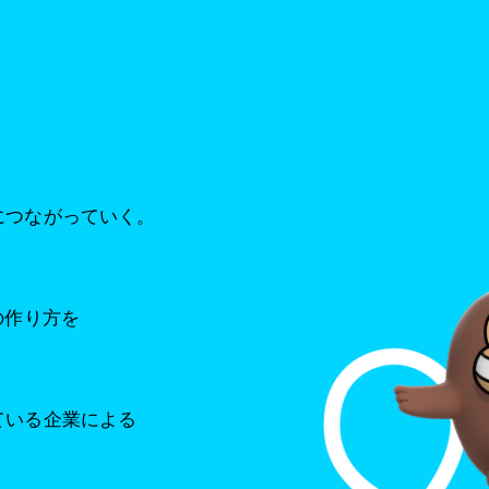
につながっていく。
の作り方を
ている企業による