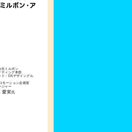
ミルボン・ア
会社ミルボン
ケティング本部
ンド・DXデザイングル
プロモーション企画室
ージャー
 愛実
氏