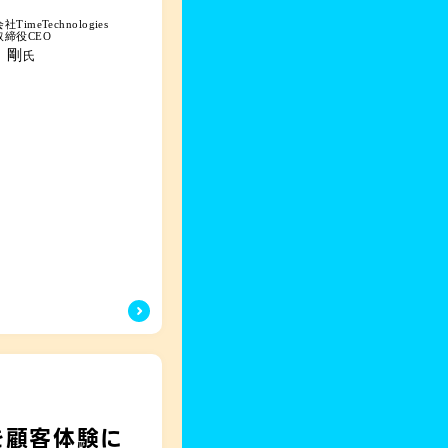
TimeTechnologies
取締役CEO
 剛
氏
Eを顧客体験に