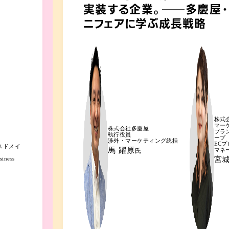
実装する企業。──多慶屋・
ニフェアに学ぶ成長戦略
株式
マー
株式会社多慶屋
ブラ
執行役員
ープ
渉外・マーケティング統括
EC
スドメイ
馬 躍原
マネ
氏
siness
宮城