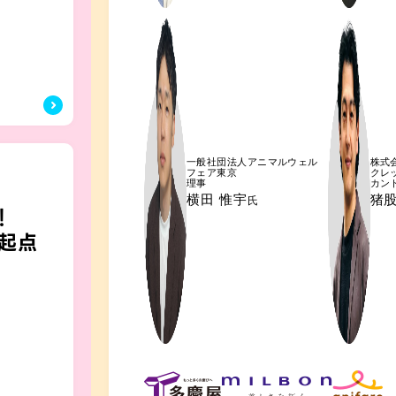
一般社団法人アニマルウェル
株式
フェア東京
クレ
理事
カン
横田 惟宇
猪股
氏
！
起点