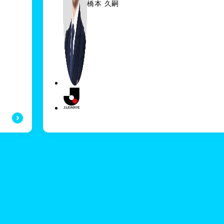
ト
橋本 久嗣
ユニットリード