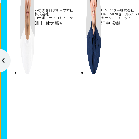
ハウス食品グループ本社
LINEヤフー株式会社
株式会社
OA・MINIセールスSB
コーポレートコミュニケー
セールス1ユニット
ション本部
ユニットリード
清土 健太郎
江中 俊輔
氏