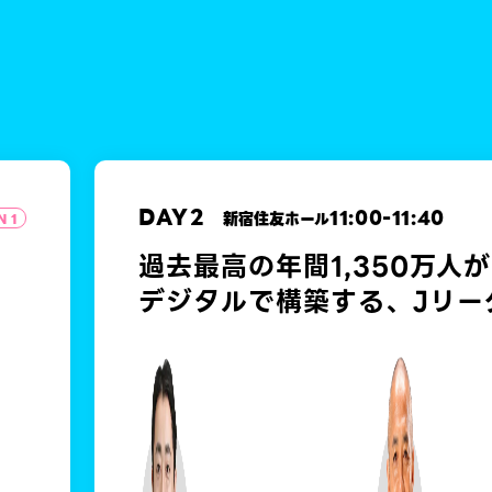
DAY
2
11:00
-
11:40
新宿住友ホール
N 1
く
過去最高の年間1,350万人
デジタルで構築する、Jリー
常
ァンマーケティング