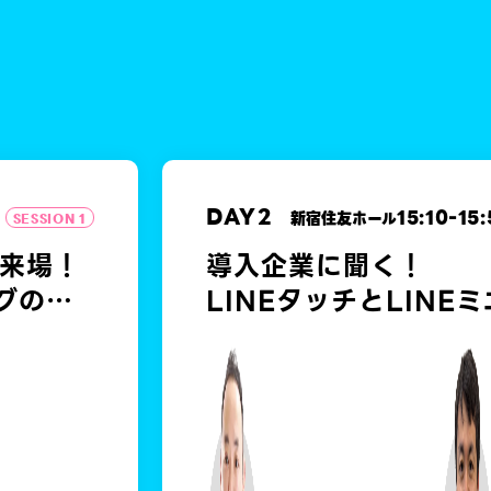
DAY
2
15:10
-
15:
新宿住友ホール
SESSION 1
が来場！
導入企業に聞く！
グのフ
LINEタッチとLINE
わる新たな顧客体験