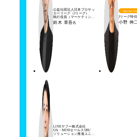
公益社団法人日本プロサッ
Special Gu
カーリーグ（Jリーグ）
U
Jリーグ特
執行役員（マーケティング
事業担当）
小野 伸
鈴木 章吾
氏
兼 マーケティング事業本部
本部長
LINEヤフー株式会社
OA・MINIセールスSBU
ソリューション推進ユニッ