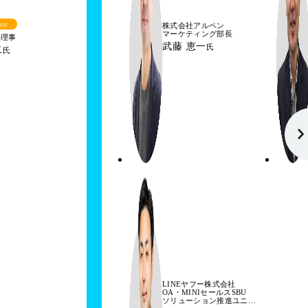
est
株式会社アルペン
マーケティング部長
任理事
武藤 恵一
氏
二
氏
LINEヤフー株式会社
OA・MINIセールスSBU
ソリューション推進ユニッ