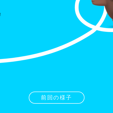
！
前回の様子